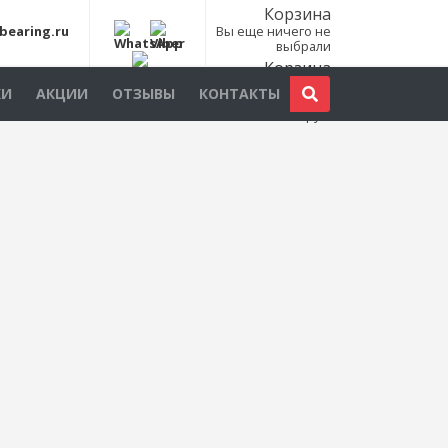
Корзина
bearing.ru
Вы еще ничего не
выбрали
Корзина
Всего товаров:
0
КИ
АКЦИИ
ОТЗЫВЫ
КОНТАКТЫ
шт., на сумму:
0
руб.